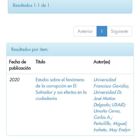
Resultados 1-1 de 1.
Anterior
1
Siguiente
Resultados por ítem:
Fecha de
Título
Autor(es)
publicación
2020
Estudio sobre el fenómeno
Universidad
de la corrupción en El
Francisco Gavidia
;
Salvador y sus efectos en la
Universidad Dr.
ciudadanía
José Matías
Delgado
;
USAID
;
Umaña Cerna,
Carlos A.
;
Peñailillo, Miguel
;
Iraheta, May Evelyn