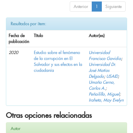
Anterior
1
Siguiente
Resultados por ítem:
Fecha de
Título
Autor(es)
publicación
2020
Estudio sobre el fenómeno
Universidad
de la corrupción en El
Francisco Gavidia
;
Salvador y sus efectos en la
Universidad Dr.
ciudadanía
José Matías
Delgado
;
USAID
;
Umaña Cerna,
Carlos A.
;
Peñailillo, Miguel
;
Iraheta, May Evelyn
Otras opciones relacionadas
Autor