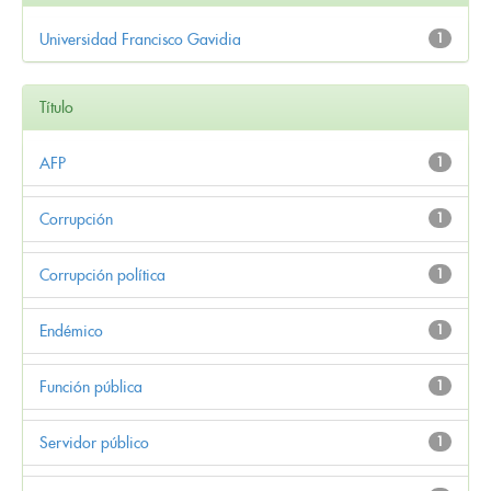
Universidad Francisco Gavidia
1
Título
AFP
1
Corrupción
1
Corrupción política
1
Endémico
1
Función pública
1
Servidor público
1