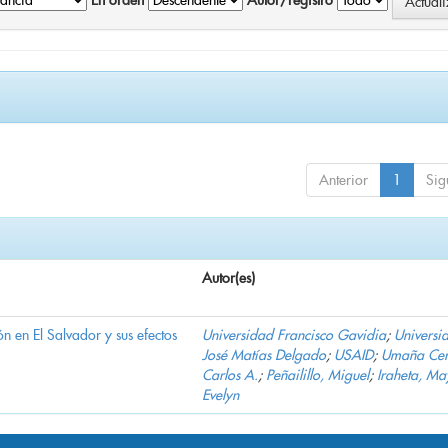
En orden
Autor/registro
Anterior
1
Sig
Autor(es)
n en El Salvador y sus efectos
Universidad Francisco Gavidia
;
Universi
José Matías Delgado
;
USAID
;
Umaña Cer
Carlos A.
;
Peñailillo, Miguel
;
Iraheta, Ma
Evelyn