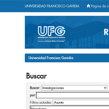
UNIVERSIDAD FRANCISCO GAVIDIA
Página de in
Skip
navigation
Universidad Francisco Gavidia
Buscar
Buscar:
por
Filtros actuales: