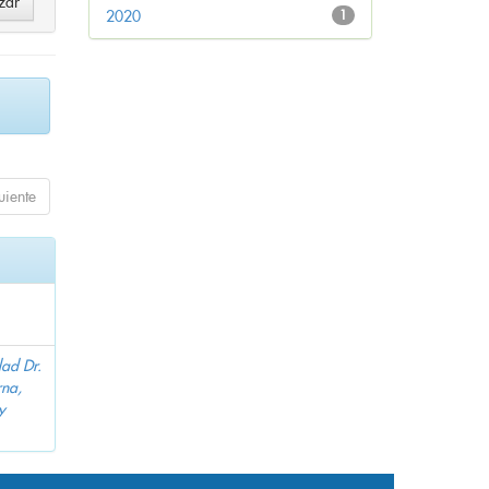
2020
1
uiente
dad Dr.
na,
y