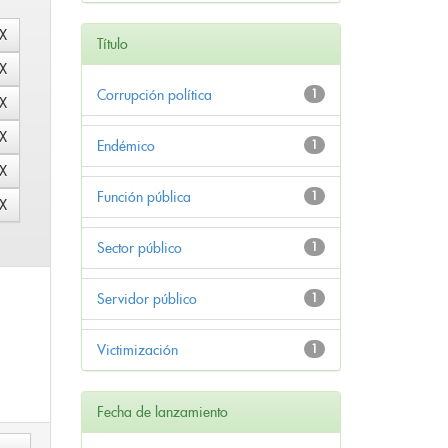
Título
Corrupción política
1
Endémico
1
Función pública
1
Sector público
1
Servidor público
1
Victimización
1
Fecha de lanzamiento