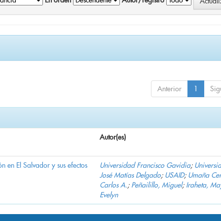
En orden
Autor/registro
Anterior
1
Sig
Autor(es)
n en El Salvador y sus efectos
Universidad Francisco Gavidia
;
Universi
José Matías Delgado
;
USAID
;
Umaña Cer
Carlos A.
;
Peñailillo, Miguel
;
Iraheta, Ma
Evelyn