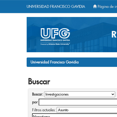
UNIVERSIDAD FRANCISCO GAVIDIA
Página de in
Skip
navigation
Universidad Francisco Gavidia
Buscar
Buscar:
por
Filtros actuales: