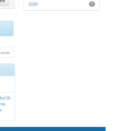
2020
1
uiente
dad Dr.
na,
y