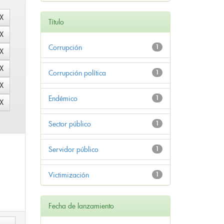
Título
Corrupción
1
Corrupción política
1
Endémico
1
Sector público
1
Servidor público
1
Victimización
1
Fecha de lanzamiento