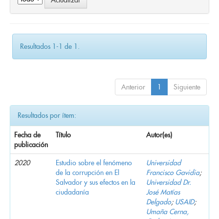
Resultados 1-1 de 1.
Anterior
1
Siguiente
Resultados por ítem:
Fecha de
Título
Autor(es)
publicación
2020
Estudio sobre el fenómeno
Universidad
de la corrupción en El
Francisco Gavidia
;
Salvador y sus efectos en la
Universidad Dr.
ciudadanía
José Matías
Delgado
;
USAID
;
Umaña Cerna,