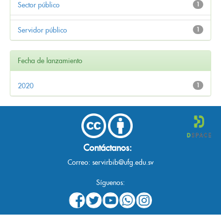
Sector público
1
Servidor público
1
Fecha de lanzamiento
2020
1
Contáctanos:
Correo:
servirbib@ufg.edu.sv
Síguenos: