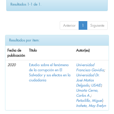
Resultados 1-1 de 1.
Anterior
1
Siguiente
Resultados por ítem:
Fecha de
Título
Autor(es)
publicación
2020
Estudio sobre el fenómeno
Universidad
de la corrupción en El
Francisco Gavidia
;
Salvador y sus efectos en la
Universidad Dr.
ciudadanía
José Matías
Delgado
;
USAID
;
Umaña Cerna,
Carlos A.
;
Peñailillo, Miguel
;
Iraheta, May Evelyn