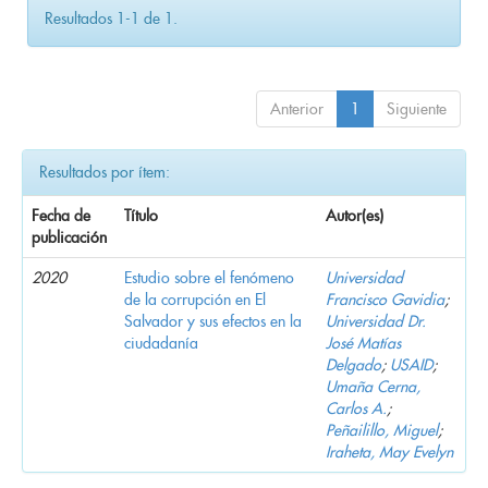
Resultados 1-1 de 1.
Anterior
1
Siguiente
Resultados por ítem:
Fecha de
Título
Autor(es)
publicación
2020
Estudio sobre el fenómeno
Universidad
de la corrupción en El
Francisco Gavidia
;
Salvador y sus efectos en la
Universidad Dr.
ciudadanía
José Matías
Delgado
;
USAID
;
Umaña Cerna,
Carlos A.
;
Peñailillo, Miguel
;
Iraheta, May Evelyn