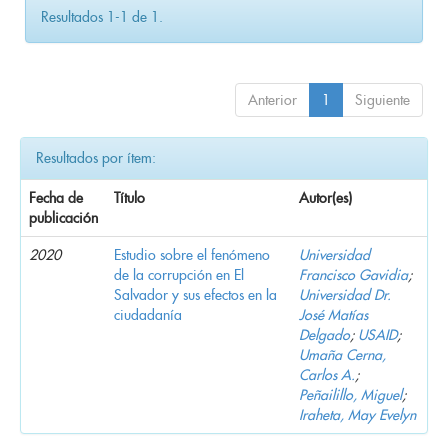
Resultados 1-1 de 1.
Anterior
1
Siguiente
Resultados por ítem:
Fecha de
Título
Autor(es)
publicación
2020
Estudio sobre el fenómeno
Universidad
de la corrupción en El
Francisco Gavidia
;
Salvador y sus efectos en la
Universidad Dr.
ciudadanía
José Matías
Delgado
;
USAID
;
Umaña Cerna,
Carlos A.
;
Peñailillo, Miguel
;
Iraheta, May Evelyn