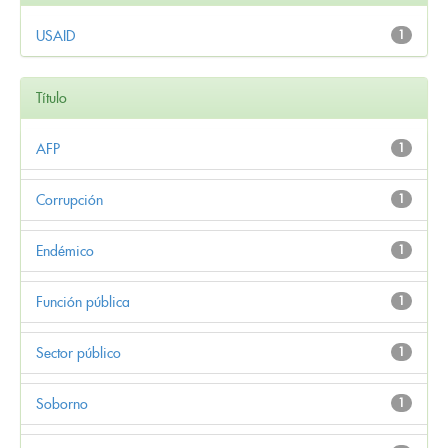
USAID
1
Título
AFP
1
Corrupción
1
Endémico
1
Función pública
1
Sector público
1
Soborno
1