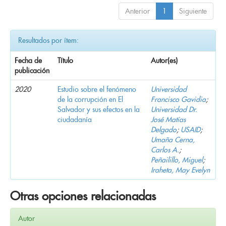
Anterior
1
Siguiente
Resultados por ítem:
Fecha de
Título
Autor(es)
publicación
2020
Estudio sobre el fenómeno
Universidad
de la corrupción en El
Francisco Gavidia
;
Salvador y sus efectos en la
Universidad Dr.
ciudadanía
José Matías
Delgado
;
USAID
;
Umaña Cerna,
Carlos A.
;
Peñailillo, Miguel
;
Iraheta, May Evelyn
Otras opciones relacionadas
Autor