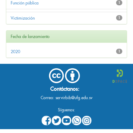
Función pública
1
Victimización
1
Fecha de lanzamiento
2020
1
Contáctanos:
Correo:
servirbib@ufg.edu.sv
Síguenos: