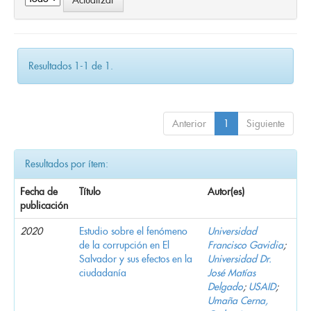
Resultados 1-1 de 1.
Anterior
1
Siguiente
Resultados por ítem:
Fecha de
Título
Autor(es)
publicación
2020
Estudio sobre el fenómeno
Universidad
de la corrupción en El
Francisco Gavidia
;
Salvador y sus efectos en la
Universidad Dr.
ciudadanía
José Matías
Delgado
;
USAID
;
Umaña Cerna,