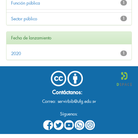
Función pública
1
Sector público
1
Fecha de lanzamiento
2020
1
Contáctanos:
Correo:
servirbib@ufg.edu.sv
Síguenos: