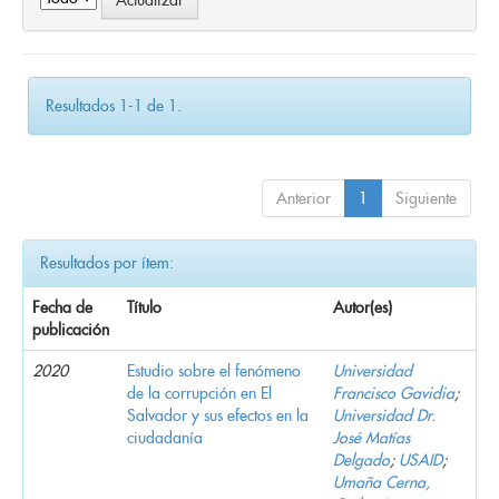
Resultados 1-1 de 1.
Anterior
1
Siguiente
Resultados por ítem:
Fecha de
Título
Autor(es)
publicación
2020
Estudio sobre el fenómeno
Universidad
de la corrupción en El
Francisco Gavidia
;
Salvador y sus efectos en la
Universidad Dr.
ciudadanía
José Matías
Delgado
;
USAID
;
Umaña Cerna,