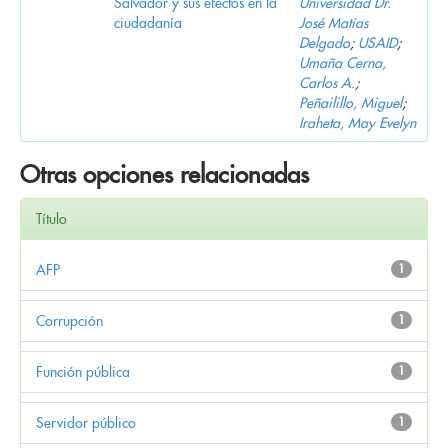
Salvador y sus efectos en la
Universidad Dr.
ciudadanía
José Matías
Delgado
;
USAID
;
Umaña Cerna,
Carlos A.
;
Peñailillo, Miguel
;
Iraheta, May Evelyn
Otras opciones relacionadas
Título
AFP
1
Corrupción
1
Función pública
1
Servidor público
1