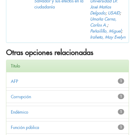
Salvador y sus efectos en la
Universidad Dr.
ciudadanía
José Matías
Delgado
;
USAID
;
Umaña Cerna,
Carlos A.
;
Peñailillo, Miguel
;
Iraheta, May Evelyn
Otras opciones relacionadas
Título
AFP
1
Corrupción
1
Endémico
1
Función pública
1