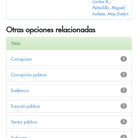
Carlos A.
;
Peñailillo, Miguel
;
Iraheta, May Evelyn
Otras opciones relacionadas
Título
Corrupción
1
Corrupción política
1
Endémico
1
Función pública
1
Sector público
1
Soborno
1