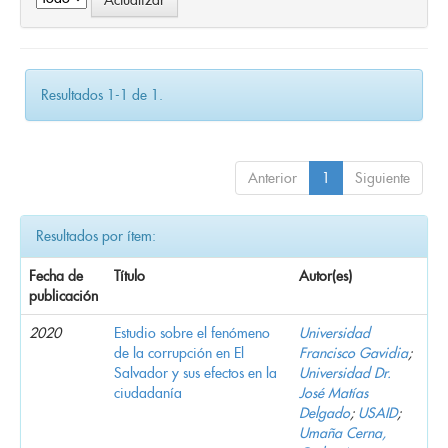
Resultados 1-1 de 1.
Anterior
1
Siguiente
Resultados por ítem:
Fecha de
Título
Autor(es)
publicación
2020
Estudio sobre el fenómeno
Universidad
de la corrupción en El
Francisco Gavidia
;
Salvador y sus efectos en la
Universidad Dr.
ciudadanía
José Matías
Delgado
;
USAID
;
Umaña Cerna,