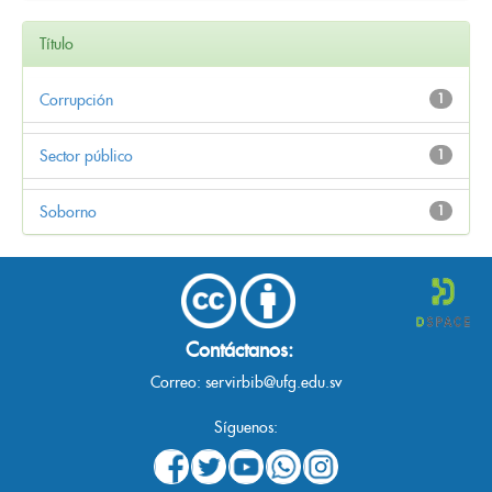
Título
Corrupción
1
Sector público
1
Soborno
1
Contáctanos:
Correo:
servirbib@ufg.edu.sv
Síguenos: