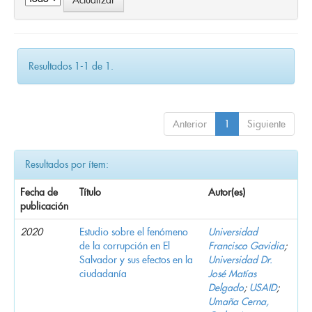
Resultados 1-1 de 1.
Anterior
1
Siguiente
Resultados por ítem:
Fecha de
Título
Autor(es)
publicación
2020
Estudio sobre el fenómeno
Universidad
de la corrupción en El
Francisco Gavidia
;
Salvador y sus efectos en la
Universidad Dr.
ciudadanía
José Matías
Delgado
;
USAID
;
Umaña Cerna,