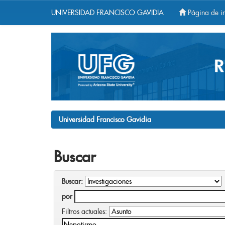
UNIVERSIDAD FRANCISCO GAVIDIA
Página de in
Skip
navigation
Universidad Francisco Gavidia
Buscar
Buscar:
por
Filtros actuales: