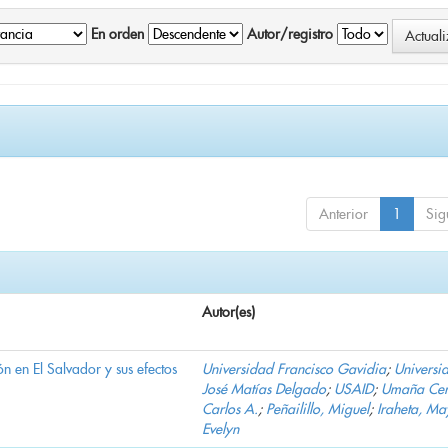
En orden
Autor/registro
Anterior
1
Sig
Autor(es)
n en El Salvador y sus efectos
Universidad Francisco Gavidia
;
Universi
José Matías Delgado
;
USAID
;
Umaña Cer
Carlos A.
;
Peñailillo, Miguel
;
Iraheta, Ma
Evelyn