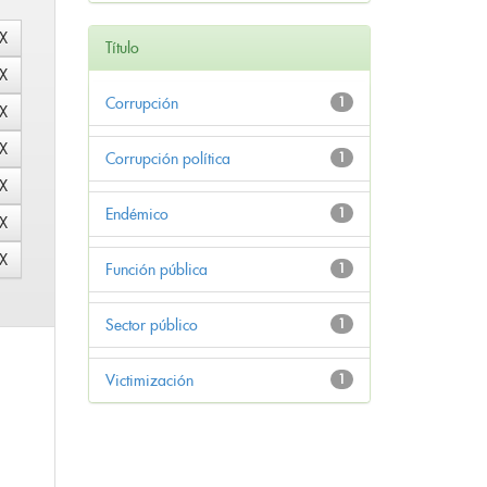
Título
Corrupción
1
Corrupción política
1
Endémico
1
Función pública
1
Sector público
1
Victimización
1