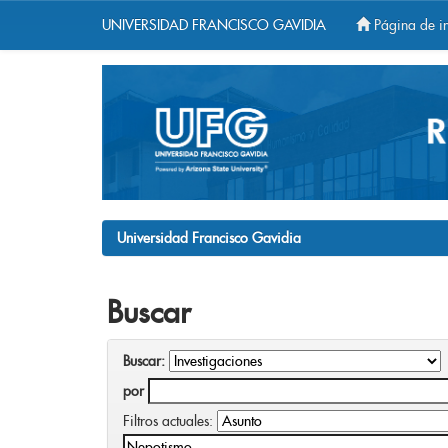
UNIVERSIDAD FRANCISCO GAVIDIA
Página de in
Skip
navigation
Universidad Francisco Gavidia
Buscar
Buscar:
por
Filtros actuales: