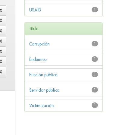
USAID
1
Título
Corrupción
1
Endémico
1
Función pública
1
Servidor público
1
Victimización
1