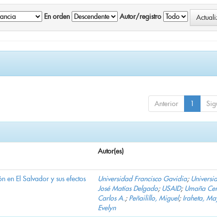
En orden
Autor/registro
Anterior
1
Sig
Autor(es)
n en El Salvador y sus efectos
Universidad Francisco Gavidia
;
Universi
José Matías Delgado
;
USAID
;
Umaña Cer
Carlos A.
;
Peñailillo, Miguel
;
Iraheta, Ma
Evelyn