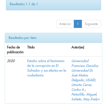
Resultados 1-1 de 1.
Anterior
1
Siguiente
Resultados por ítem:
Fecha de
Título
Autor(es)
publicación
2020
Estudio sobre el fenómeno
Universidad
de la corrupción en El
Francisco Gavidia
;
Salvador y sus efectos en la
Universidad Dr.
ciudadanía
José Matías
Delgado
;
USAID
;
Umaña Cerna,
Carlos A.
;
Peñailillo, Miguel
;
Iraheta, May Evelyn