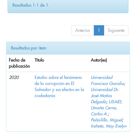
Resultados 1-1 de 1.
Anterior
1
Siguiente
Resultados por ítem:
Fecha de
Título
Autor(es)
publicación
2020
Estudio sobre el fenómeno
Universidad
de la corrupción en El
Francisco Gavidia
;
Salvador y sus efectos en la
Universidad Dr.
ciudadanía
José Matías
Delgado
;
USAID
;
Umaña Cerna,
Carlos A.
;
Peñailillo, Miguel
;
Iraheta, May Evelyn