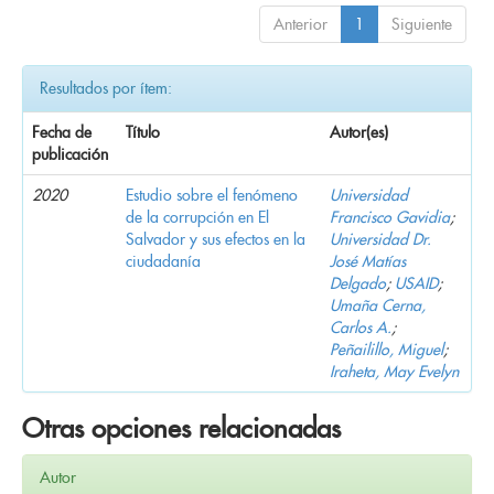
Anterior
1
Siguiente
Resultados por ítem:
Fecha de
Título
Autor(es)
publicación
2020
Estudio sobre el fenómeno
Universidad
de la corrupción en El
Francisco Gavidia
;
Salvador y sus efectos en la
Universidad Dr.
ciudadanía
José Matías
Delgado
;
USAID
;
Umaña Cerna,
Carlos A.
;
Peñailillo, Miguel
;
Iraheta, May Evelyn
Otras opciones relacionadas
Autor