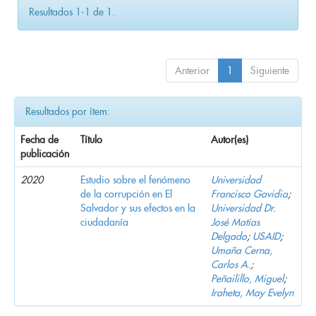
Resultados 1-1 de 1.
Anterior
1
Siguiente
Resultados por ítem:
Fecha de
Título
Autor(es)
publicación
2020
Estudio sobre el fenómeno
Universidad
de la corrupción en El
Francisco Gavidia
;
Salvador y sus efectos en la
Universidad Dr.
ciudadanía
José Matías
Delgado
;
USAID
;
Umaña Cerna,
Carlos A.
;
Peñailillo, Miguel
;
Iraheta, May Evelyn