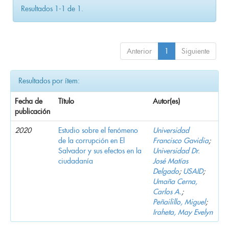
Resultados 1-1 de 1.
Anterior
1
Siguiente
Resultados por ítem:
Fecha de
Título
Autor(es)
publicación
2020
Estudio sobre el fenómeno
Universidad
de la corrupción en El
Francisco Gavidia
;
Salvador y sus efectos en la
Universidad Dr.
ciudadanía
José Matías
Delgado
;
USAID
;
Umaña Cerna,
Carlos A.
;
Peñailillo, Miguel
;
Iraheta, May Evelyn