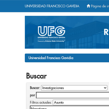
UNIVERSIDAD FRANCISCO GAVIDIA
Página de in
Skip
navigation
Universidad Francisco Gavidia
Buscar
Buscar:
por
Filtros actuales: