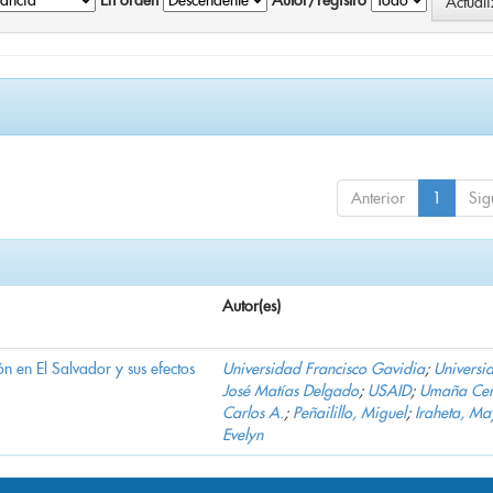
En orden
Autor/registro
Anterior
1
Sig
Autor(es)
n en El Salvador y sus efectos
Universidad Francisco Gavidia
;
Universi
José Matías Delgado
;
USAID
;
Umaña Cer
Carlos A.
;
Peñailillo, Miguel
;
Iraheta, Ma
Evelyn