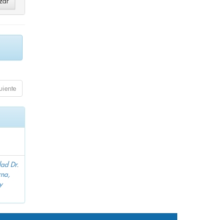
uiente
dad Dr.
na,
y