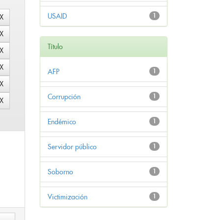
USAID
1
Título
AFP
1
Corrupción
1
Endémico
1
Servidor público
1
Soborno
1
Victimización
1