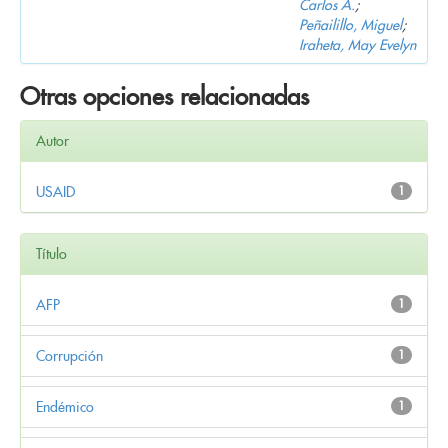
Carlos A.
;
Peñailillo, Miguel
;
Iraheta, May Evelyn
Otras opciones relacionadas
Autor
USAID
1
Título
AFP
1
Corrupción
1
Endémico
1