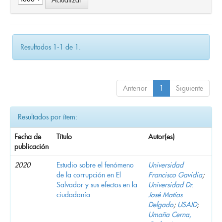
Resultados 1-1 de 1.
Anterior
1
Siguiente
Resultados por ítem:
Fecha de
Título
Autor(es)
publicación
2020
Estudio sobre el fenómeno
Universidad
de la corrupción en El
Francisco Gavidia
;
Salvador y sus efectos en la
Universidad Dr.
ciudadanía
José Matías
Delgado
;
USAID
;
Umaña Cerna,