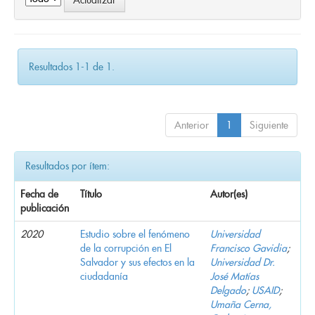
Resultados 1-1 de 1.
Anterior
1
Siguiente
Resultados por ítem:
Fecha de
Título
Autor(es)
publicación
2020
Estudio sobre el fenómeno
Universidad
de la corrupción en El
Francisco Gavidia
;
Salvador y sus efectos en la
Universidad Dr.
ciudadanía
José Matías
Delgado
;
USAID
;
Umaña Cerna,