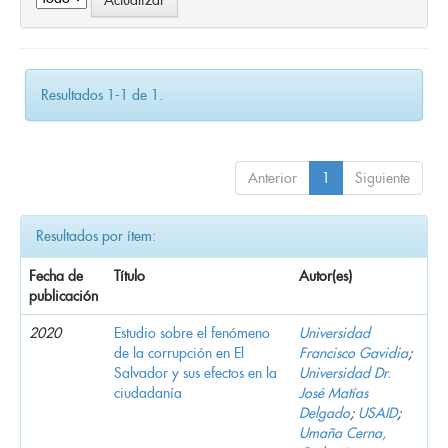
Resultados 1-1 de 1.
Anterior
1
Siguiente
Resultados por ítem:
Fecha de
Título
Autor(es)
publicación
2020
Estudio sobre el fenómeno
Universidad
de la corrupción en El
Francisco Gavidia
;
Salvador y sus efectos en la
Universidad Dr.
ciudadanía
José Matías
Delgado
;
USAID
;
Umaña Cerna,