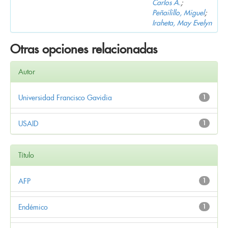
Carlos A.
;
Peñailillo, Miguel
;
Iraheta, May Evelyn
Otras opciones relacionadas
Autor
Universidad Francisco Gavidia
1
USAID
1
Título
AFP
1
Endémico
1