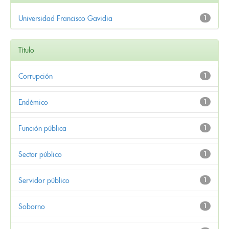
Universidad Francisco Gavidia
1
Título
Corrupción
1
Endémico
1
Función pública
1
Sector público
1
Servidor público
1
Soborno
1