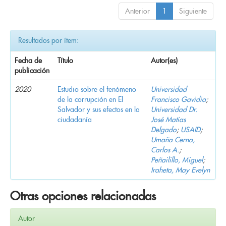
Anterior
1
Siguiente
Resultados por ítem:
Fecha de
Título
Autor(es)
publicación
2020
Estudio sobre el fenómeno
Universidad
de la corrupción en El
Francisco Gavidia
;
Salvador y sus efectos en la
Universidad Dr.
ciudadanía
José Matías
Delgado
;
USAID
;
Umaña Cerna,
Carlos A.
;
Peñailillo, Miguel
;
Iraheta, May Evelyn
Otras opciones relacionadas
Autor