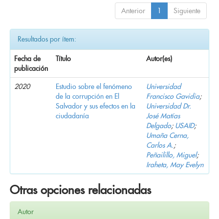
Anterior
1
Siguiente
Resultados por ítem:
Fecha de
Título
Autor(es)
publicación
2020
Estudio sobre el fenómeno
Universidad
de la corrupción en El
Francisco Gavidia
;
Salvador y sus efectos en la
Universidad Dr.
ciudadanía
José Matías
Delgado
;
USAID
;
Umaña Cerna,
Carlos A.
;
Peñailillo, Miguel
;
Iraheta, May Evelyn
Otras opciones relacionadas
Autor