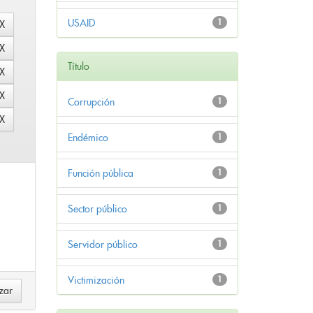
USAID
1
Título
Corrupción
1
Endémico
1
Función pública
1
Sector público
1
Servidor público
1
Victimización
1