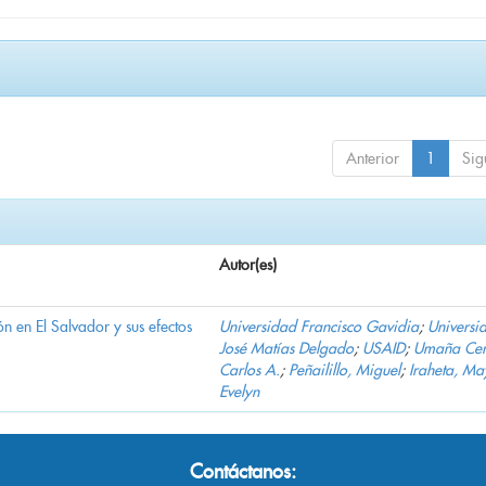
Anterior
1
Sig
Autor(es)
n en El Salvador y sus efectos
Universidad Francisco Gavidia
;
Universi
José Matías Delgado
;
USAID
;
Umaña Cer
Carlos A.
;
Peñailillo, Miguel
;
Iraheta, Ma
Evelyn
Contáctanos: