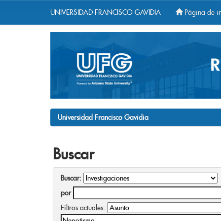
UNIVERSIDAD FRANCISCO GAVIDIA
Página de in
Skip
navigation
Universidad Francisco Gavidia
Buscar
Buscar:
por
Filtros actuales: