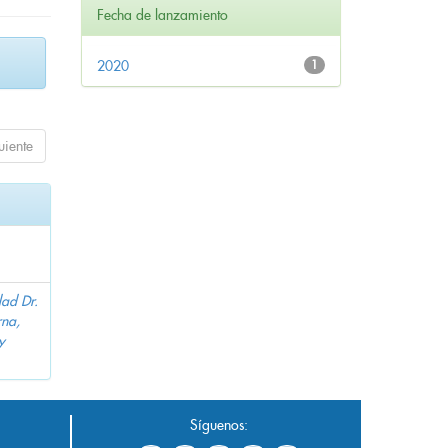
Fecha de lanzamiento
2020
1
uiente
dad Dr.
na,
y
Síguenos: