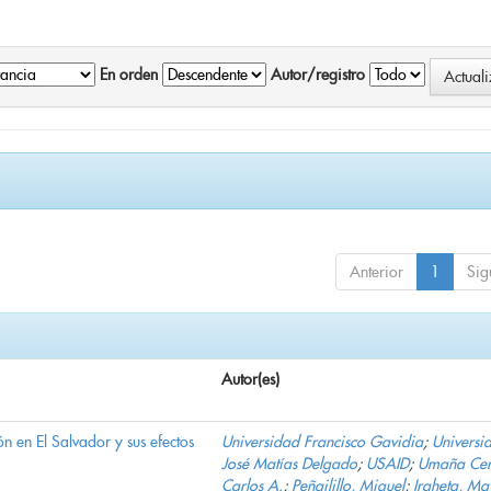
En orden
Autor/registro
Anterior
1
Sig
Autor(es)
n en El Salvador y sus efectos
Universidad Francisco Gavidia
;
Universi
José Matías Delgado
;
USAID
;
Umaña Cer
Carlos A.
;
Peñailillo, Miguel
;
Iraheta, Ma