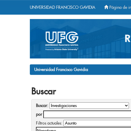
UNIVERSIDAD FRANCISCO GAVIDIA
Página de in
Skip
navigation
Universidad Francisco Gavidia
Buscar
Buscar:
por
Filtros actuales: