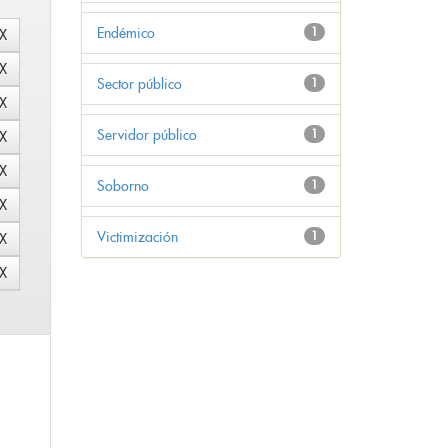
Endémico
1
Sector público
1
Servidor público
1
Soborno
1
Victimización
1