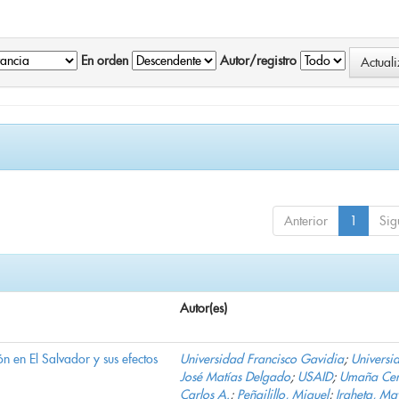
En orden
Autor/registro
Anterior
1
Sig
Autor(es)
n en El Salvador y sus efectos
Universidad Francisco Gavidia
;
Universi
José Matías Delgado
;
USAID
;
Umaña Cer
Carlos A.
;
Peñailillo, Miguel
;
Iraheta, Ma