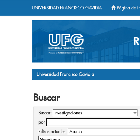
UNIVERSIDAD FRANCISCO GAVIDIA
Página de in
Skip
navigation
Universidad Francisco Gavidia
Buscar
Buscar:
por
Filtros actuales: