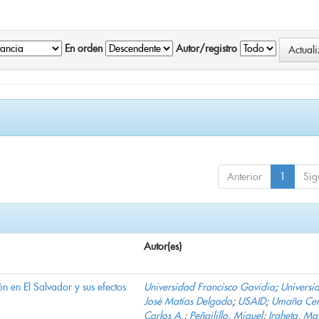
En orden
Autor/registro
Anterior
1
Sig
Autor(es)
n en El Salvador y sus efectos
Universidad Francisco Gavidia
;
Universi
José Matías Delgado
;
USAID
;
Umaña Cer
Carlos A.
;
Peñailillo, Miguel
;
Iraheta, Ma