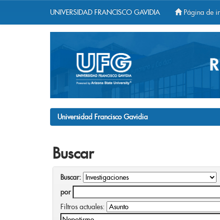
UNIVERSIDAD FRANCISCO GAVIDIA
Página de in
Skip
navigation
Universidad Francisco Gavidia
Buscar
Buscar:
por
Filtros actuales: