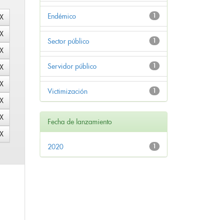
Endémico
1
Sector público
1
Servidor público
1
Victimización
1
Fecha de lanzamiento
2020
1