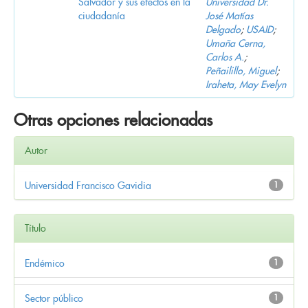
Salvador y sus efectos en la
Universidad Dr.
ciudadanía
José Matías
Delgado
;
USAID
;
Umaña Cerna,
Carlos A.
;
Peñailillo, Miguel
;
Iraheta, May Evelyn
Otras opciones relacionadas
Autor
Universidad Francisco Gavidia
1
Título
Endémico
1
Sector público
1