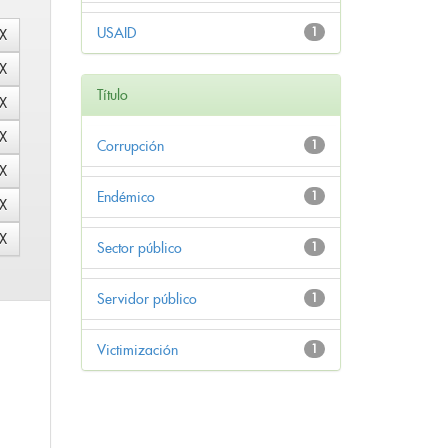
USAID
1
Título
Corrupción
1
Endémico
1
Sector público
1
Servidor público
1
Victimización
1