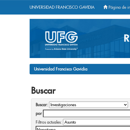
UNIVERSIDAD FRANCISCO GAVIDIA
Página de in
Skip
navigation
Universidad Francisco Gavidia
Buscar
Buscar:
por
Filtros actuales: