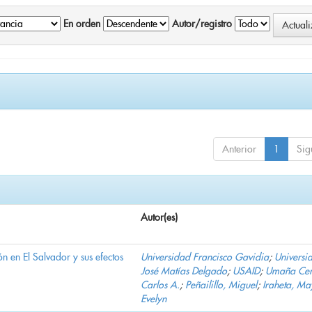
En orden
Autor/registro
Anterior
1
Sig
Autor(es)
n en El Salvador y sus efectos
Universidad Francisco Gavidia
;
Universi
José Matías Delgado
;
USAID
;
Umaña Cer
Carlos A.
;
Peñailillo, Miguel
;
Iraheta, Ma
Evelyn