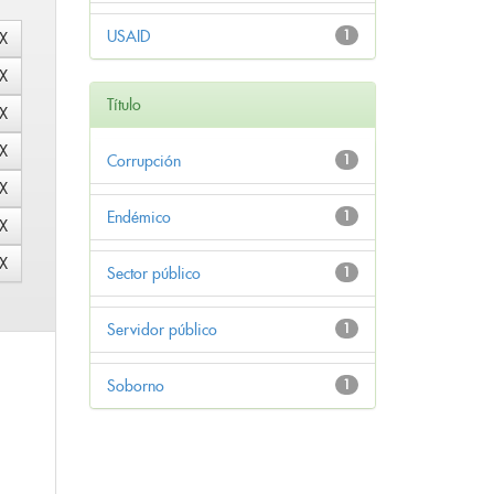
USAID
1
Título
Corrupción
1
Endémico
1
Sector público
1
Servidor público
1
Soborno
1