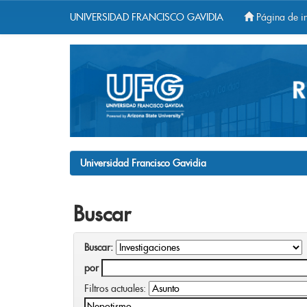
UNIVERSIDAD FRANCISCO GAVIDIA
Página de in
Skip
navigation
Universidad Francisco Gavidia
Buscar
Buscar:
por
Filtros actuales: