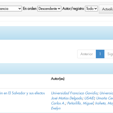
En orden
Autor/registro
Anterior
1
Sig
Autor(es)
n en El Salvador y sus efectos
Universidad Francisco Gavidia
;
Universi
José Matías Delgado
;
USAID
;
Umaña Cer
Carlos A.
;
Peñailillo, Miguel
;
Iraheta, Ma
Evelyn