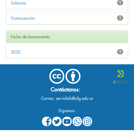
Soborno
1
Victimización
1
Fecha de lanzamiento
2020
1
Contáctanos:
Correo:
servirbib@ufg.edu.sv
Síguenos: