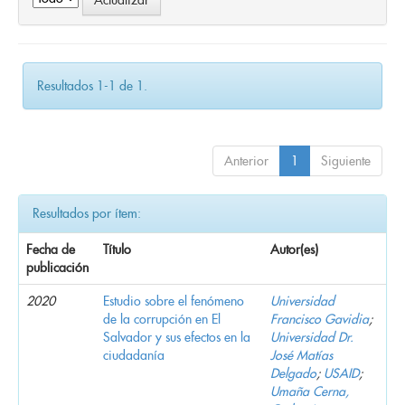
Resultados 1-1 de 1.
Anterior
1
Siguiente
Resultados por ítem:
Fecha de
Título
Autor(es)
publicación
2020
Estudio sobre el fenómeno
Universidad
de la corrupción en El
Francisco Gavidia
;
Salvador y sus efectos en la
Universidad Dr.
ciudadanía
José Matías
Delgado
;
USAID
;
Umaña Cerna,