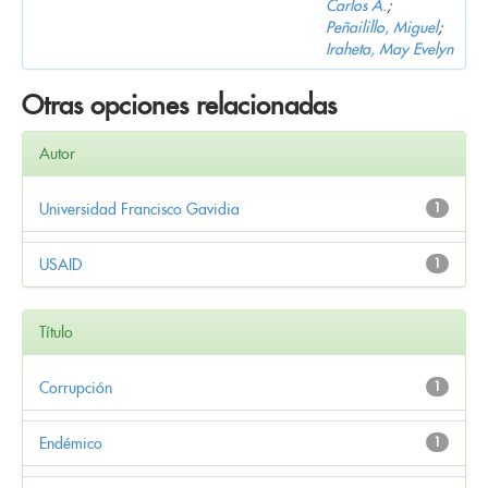
Carlos A.
;
Peñailillo, Miguel
;
Iraheta, May Evelyn
Otras opciones relacionadas
Autor
Universidad Francisco Gavidia
1
USAID
1
Título
Corrupción
1
Endémico
1