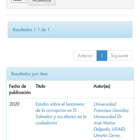
Resultados 1-1 de 1.
Anterior
1
Siguiente
Resultados por ítem:
Fecha de
Título
Autor(es)
publicación
2020
Estudio sobre el fenómeno
Universidad
de la corrupción en El
Francisco Gavidia
;
Salvador y sus efectos en la
Universidad Dr.
ciudadanía
José Matías
Delgado
;
USAID
;
Umaña Cerna,