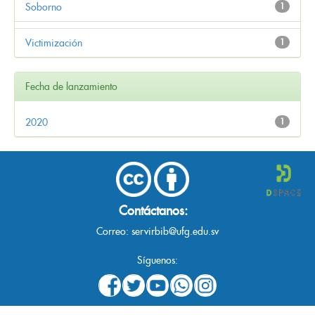
Soborno
1
Victimización
1
Fecha de lanzamiento
2020
1
Contáctanos:
Correo:
servirbib@ufg.edu.sv
Síguenos: