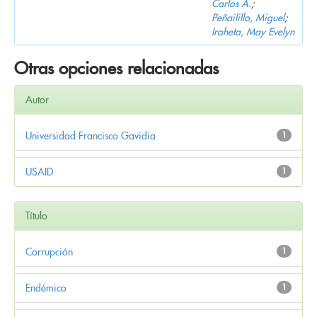
Carlos A.
;
Peñailillo, Miguel
;
Iraheta, May Evelyn
Otras opciones relacionadas
Autor
Universidad Francisco Gavidia
1
USAID
1
Título
Corrupción
1
Endémico
1