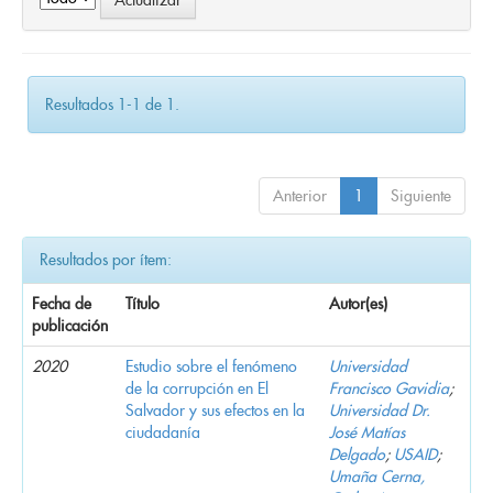
Resultados 1-1 de 1.
Anterior
1
Siguiente
Resultados por ítem:
Fecha de
Título
Autor(es)
publicación
2020
Estudio sobre el fenómeno
Universidad
de la corrupción en El
Francisco Gavidia
;
Salvador y sus efectos en la
Universidad Dr.
ciudadanía
José Matías
Delgado
;
USAID
;
Umaña Cerna,