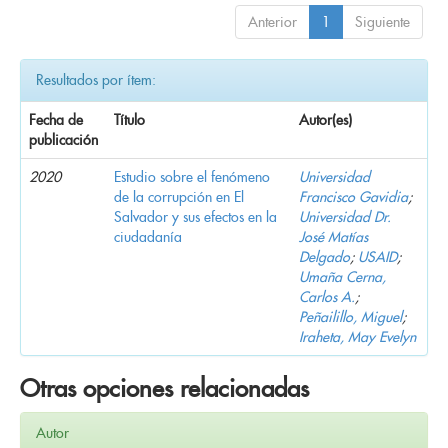
Anterior
1
Siguiente
Resultados por ítem:
Fecha de
Título
Autor(es)
publicación
2020
Estudio sobre el fenómeno
Universidad
de la corrupción en El
Francisco Gavidia
;
Salvador y sus efectos en la
Universidad Dr.
ciudadanía
José Matías
Delgado
;
USAID
;
Umaña Cerna,
Carlos A.
;
Peñailillo, Miguel
;
Iraheta, May Evelyn
Otras opciones relacionadas
Autor