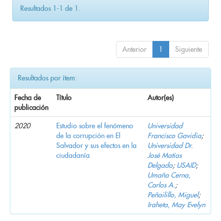
Resultados 1-1 de 1.
Anterior
1
Siguiente
Resultados por ítem:
Fecha de
Título
Autor(es)
publicación
2020
Estudio sobre el fenómeno
Universidad
de la corrupción en El
Francisco Gavidia
;
Salvador y sus efectos en la
Universidad Dr.
ciudadanía
José Matías
Delgado
;
USAID
;
Umaña Cerna,
Carlos A.
;
Peñailillo, Miguel
;
Iraheta, May Evelyn