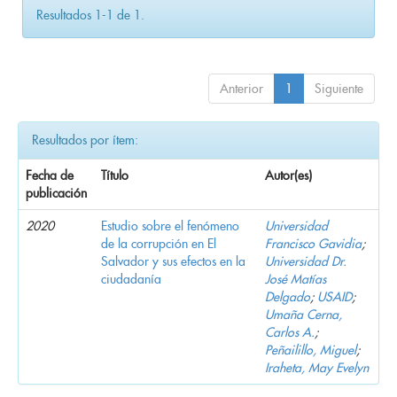
Resultados 1-1 de 1.
Anterior
1
Siguiente
Resultados por ítem:
Fecha de
Título
Autor(es)
publicación
2020
Estudio sobre el fenómeno
Universidad
de la corrupción en El
Francisco Gavidia
;
Salvador y sus efectos en la
Universidad Dr.
ciudadanía
José Matías
Delgado
;
USAID
;
Umaña Cerna,
Carlos A.
;
Peñailillo, Miguel
;
Iraheta, May Evelyn