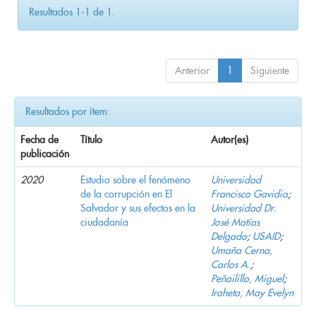
Resultados 1-1 de 1.
Anterior
1
Siguiente
Resultados por ítem:
Fecha de
Título
Autor(es)
publicación
2020
Estudio sobre el fenómeno
Universidad
de la corrupción en El
Francisco Gavidia
;
Salvador y sus efectos en la
Universidad Dr.
ciudadanía
José Matías
Delgado
;
USAID
;
Umaña Cerna,
Carlos A.
;
Peñailillo, Miguel
;
Iraheta, May Evelyn