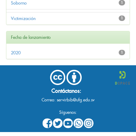
Soborno
1
Victimización
1
Fecha de lanzamiento
2020
1
Contáctanos:
Correo:
servirbib@ufg.edu.sv
Síguenos: