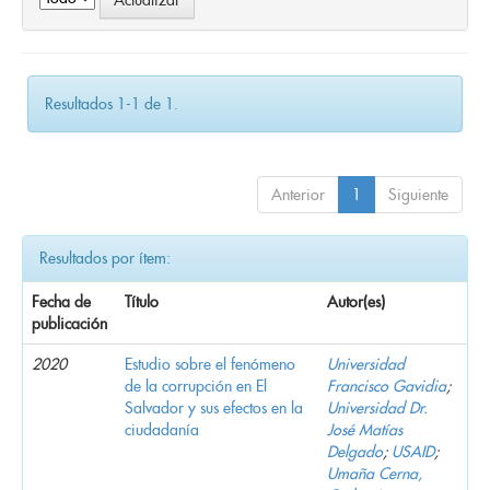
Resultados 1-1 de 1.
Anterior
1
Siguiente
Resultados por ítem:
Fecha de
Título
Autor(es)
publicación
2020
Estudio sobre el fenómeno
Universidad
de la corrupción en El
Francisco Gavidia
;
Salvador y sus efectos en la
Universidad Dr.
ciudadanía
José Matías
Delgado
;
USAID
;
Umaña Cerna,