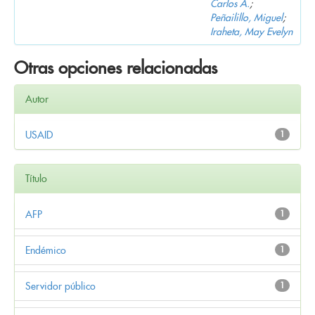
Carlos A.
;
Peñailillo, Miguel
;
Iraheta, May Evelyn
Otras opciones relacionadas
Autor
USAID
1
Título
AFP
1
Endémico
1
Servidor público
1