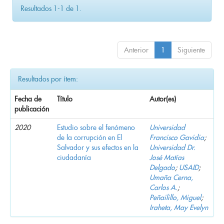
Resultados 1-1 de 1.
Anterior
1
Siguiente
Resultados por ítem:
Fecha de
Título
Autor(es)
publicación
2020
Estudio sobre el fenómeno
Universidad
de la corrupción en El
Francisco Gavidia
;
Salvador y sus efectos en la
Universidad Dr.
ciudadanía
José Matías
Delgado
;
USAID
;
Umaña Cerna,
Carlos A.
;
Peñailillo, Miguel
;
Iraheta, May Evelyn