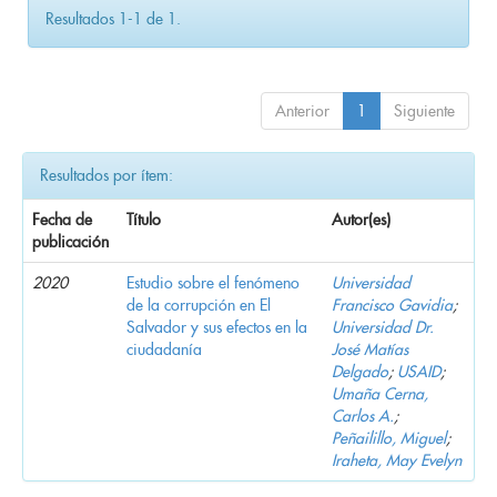
Resultados 1-1 de 1.
Anterior
1
Siguiente
Resultados por ítem:
Fecha de
Título
Autor(es)
publicación
2020
Estudio sobre el fenómeno
Universidad
de la corrupción en El
Francisco Gavidia
;
Salvador y sus efectos en la
Universidad Dr.
ciudadanía
José Matías
Delgado
;
USAID
;
Umaña Cerna,
Carlos A.
;
Peñailillo, Miguel
;
Iraheta, May Evelyn