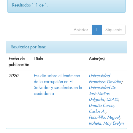
Resultados 1-1 de 1.
Anterior
1
Siguiente
Resultados por ítem:
Fecha de
Título
Autor(es)
publicación
2020
Estudio sobre el fenómeno
Universidad
de la corrupción en El
Francisco Gavidia
;
Salvador y sus efectos en la
Universidad Dr.
ciudadanía
José Matías
Delgado
;
USAID
;
Umaña Cerna,
Carlos A.
;
Peñailillo, Miguel
;
Iraheta, May Evelyn