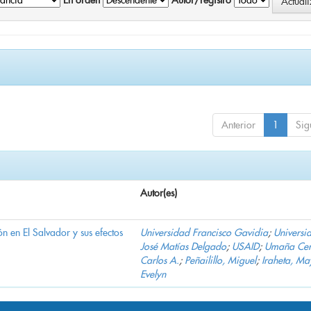
En orden
Autor/registro
Anterior
1
Sig
Autor(es)
n en El Salvador y sus efectos
Universidad Francisco Gavidia
;
Universi
José Matías Delgado
;
USAID
;
Umaña Cer
Carlos A.
;
Peñailillo, Miguel
;
Iraheta, Ma
Evelyn