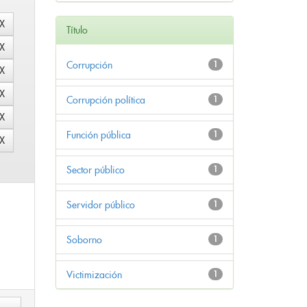
Título
Corrupción
1
Corrupción política
1
Función pública
1
Sector público
1
Servidor público
1
Soborno
1
Victimización
1