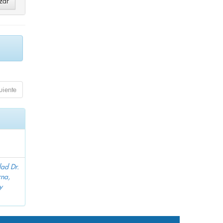
uiente
dad Dr.
na,
y