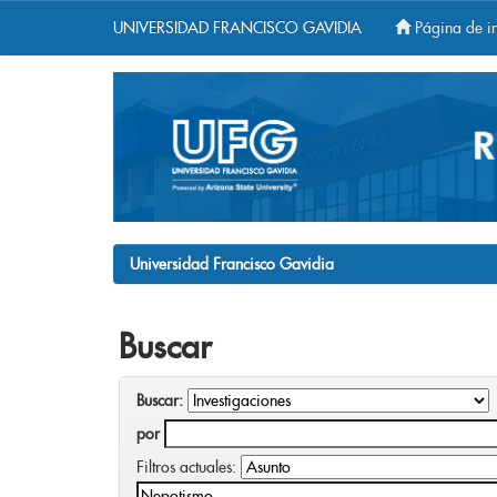
UNIVERSIDAD FRANCISCO GAVIDIA
Página de in
Skip
navigation
Universidad Francisco Gavidia
Buscar
Buscar:
por
Filtros actuales: