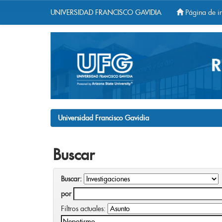
UNIVERSIDAD FRANCISCO GAVIDIA
Página de in
Skip
navigation
Universidad Francisco Gavidia
Buscar
Buscar:
por
Filtros actuales: