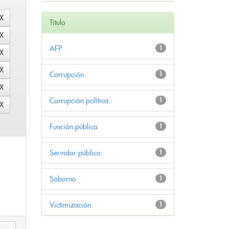
Título
AFP
1
Corrupción
1
Corrupción política
1
Función pública
1
Servidor público
1
Soborno
1
Victimización
1