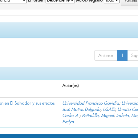
En orden
Autor/registro
Anterior
1
Sig
Autor(es)
n en El Salvador y sus efectos
Universidad Francisco Gavidia
;
Universi
José Matías Delgado
;
USAID
;
Umaña Cer
Carlos A.
;
Peñailillo, Miguel
;
Iraheta, Ma
Evelyn