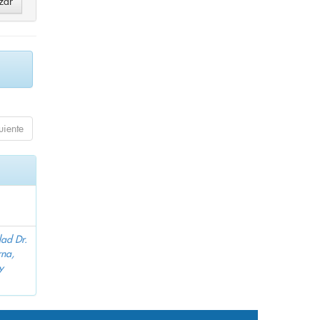
uiente
dad Dr.
na,
y