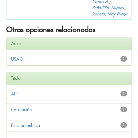
Carlos A.
;
Peñailillo, Miguel
;
Iraheta, May Evelyn
Otras opciones relacionadas
Autor
USAID
1
Título
AFP
1
Corrupción
1
Función pública
1