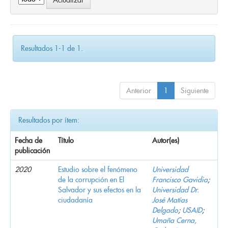
Resultados 1-1 de 1.
Anterior
1
Siguiente
Resultados por ítem:
Fecha de
Título
Autor(es)
publicación
2020
Estudio sobre el fenómeno
Universidad
de la corrupción en El
Francisco Gavidia
;
Salvador y sus efectos en la
Universidad Dr.
ciudadanía
José Matías
Delgado
;
USAID
;
Umaña Cerna,